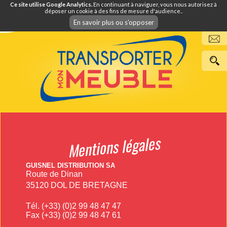
Ce site utilise Google Analytics.
En continuant à naviguer, vous nous autorisez à
déposer un cookie à des fins de mesure d'audience..
En savoir plus ou s'opposer
Mentions légales
GUISNEL DISTRIBUTION SA
Route de Dinan
35120
DOL DE BR
ETAGNE
Tél. (+33) (0)2 99 48 47 47
Fax (+33) (0)2 99 48 47 61